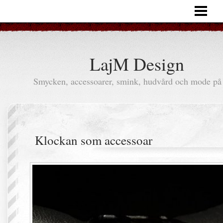
HEM
ARTIKLAR
LajM Design
Smycken, accessoarer, smink, hudvård och mode på 
Klockan som accessoar